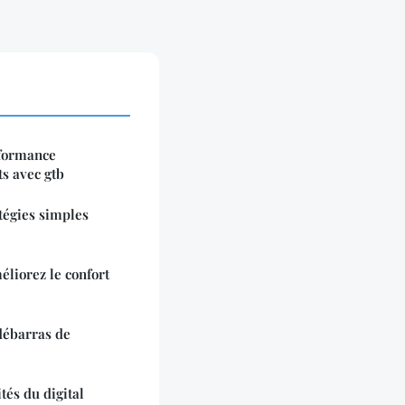
rformance
s avec gtb
tégies simples
liorez le confort
débarras de
tés du digital