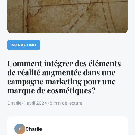
MARKETING
Comment intégrer des éléments
de réalité augmentée dans une
campagne marketing pour une
marque de cosmétiques?
Charlie
•
1 avril 2024
•
6 min de lecture
Charlie
C