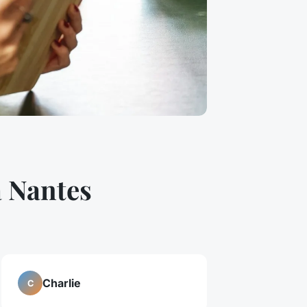
à Nantes
Charlie
C