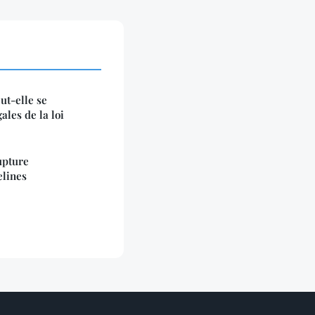
t-elle se
les de la loi
upture
elines